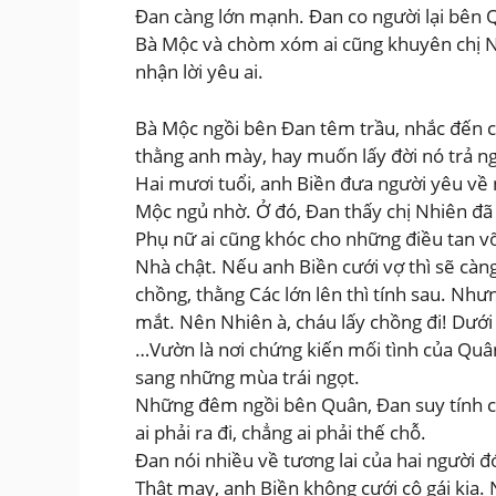
Đan càng lớn mạnh. Đan co người lại bên Q
Bà Mộc và chòm xóm ai cũng khuyên chị Nh
nhận lời yêu ai.
Bà Mộc ngồi bên Đan têm trầu, nhắc đến ch
thằng anh mày, hay muốn lấy đời nó trả ng
Hai mươi tuổi, anh Biền đưa người yêu về 
Mộc ngủ nhờ. Ở đó, Đan thấy chị Nhiên đã
Phụ nữ ai cũng khóc cho những điều tan vỡ.
Nhà chật. Nếu anh Biền cưới vợ thì sẽ càn
chồng, thằng Các lớn lên thì tính sau. N
mắt. Nên Nhiên à, cháu lấy chồng đi! Dưới 
…Vườn là nơi chứng kiến mối tình của Quâ
sang những mùa trái ngọt.
Những đêm ngồi bên Quân, Đan suy tính ch
ai phải ra đi, chẳng ai phải thế chỗ.
Đan nói nhiều về tương lai của hai người 
Thật may, anh Biền không cưới cô gái kia. N