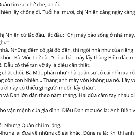
uân tìm sự chở che, an ủi.
iên lấy chồng đi. Tuổi hai mươi, chị Nhiên càng ngày càng
ị Nhiên cứ lắc đầu, lắc đầu: “Chị mày bảo sống ở nhà mày,
hĩa”.
nhà. Những đêm cô gái đó đến, thì ngôi nhà như của riêng 
 khóc. Bà Mộc thở dài: “Có ai bắt mày lấy thằng Biền đâu 
 Dẫu có thể tan vỡ ấy là điều cần thiết.
g chật chội. Bà Mộc phán như nhà quân sự có cái nhìn xa r
hưng còn con Nhiên… Thằng anh mày vốn không ưa nó. Lấy vợ
trời này có thiếu gì người muốn lấy cháu”.
n và Đan lớn dần theo năm tháng. Hai đứa cầm tay nhau đ
o vận mệnh của gia đình. Điều Đan mơ ước là: Anh Biền và
đó. Nhưng Quân chỉ im lặng.
hưng lại đưa về những cô gái khác. Đúng ra là: Khi thì anh 