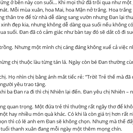
đứng ở bên này con suối… Khi mọi thứ đã trôi qua như một
 mát. Mỗi mùa xuân, hoa Mai, hoa Mận nở trắng. Hoa trắng
 bằng thân tre để từ nhà dễ dàng sang vườn nhưng Đan lại 
 xinh đẹp kia, nhưng không dễ dàng qua suối nếu không c
a suối. Đan đã có cảm giác như bàn tay đó sẽ dắt cô đi su
trồng. Nhưng một mình chị cáng đáng không xuể cả việc n
ng chị thuộc làu từng tán lá. Ngày còn bé Đan thường cùn
hị. Họ nhìn chị bằng ánh mắt tiếc rẻ: “Trời! Trẻ thế mà đã c
gười yêu trao tặng.
hi ba Đan ra đi thì chị Nhiên lại đến. Đan yêu chị Nhiên –
ng quan trọng. Một đứa trẻ thì thường rất ngây thơ để khôn
ột hay nhiều món quà khác. Có khi là còn giá trị hơn rất n
n thì có lẽ anh em Đan sẽ không chọn. Nhưng mà thế đấy, 
ủa tuổi thanh xuân đang mỗi ngày một thêm mọng chín.