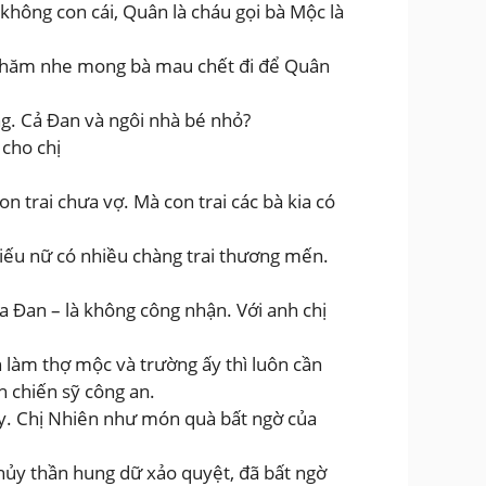
không con cái, Quân là cháu gọi bà Mộc là
ỉ nhăm nhe mong bà mau chết đi để Quân
ng. Cả Đan và ngôi nhà bé nhỏ?
cho chị
 trai chưa vợ. Mà con trai các bà kia có
hiếu nữ có nhiều chàng trai thương mến.
ủa Đan – là không công nhận. Với anh chị
 làm thợ mộc và trường ấy thì luôn cần
h chiến sỹ công an.
ủy. Chị Nhiên như món quà bất ngờ của
Thủy thần hung dữ xảo quyệt, đã bất ngờ