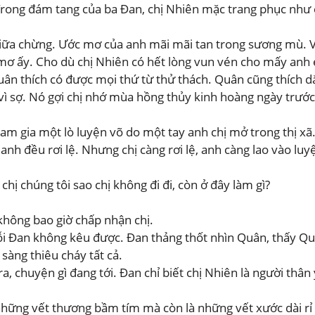
Trong đám tang của ba Đan, chị Nhiên mặc trang phục như c
iữa chừng. Ước mơ của anh mãi mãi tan trong sương mù. Và
 mơ ấy. Cho dù chị Nhiên có hết lòng vun vén cho mấy an
uân thích có được mọi thứ từ thử thách. Quân cũng thích d
vì sợ. Nó gợi chị nhớ mùa hồng thủy kinh hoàng ngày trước.
am gia một lò luyện võ do một tay anh chị mở trong thị xã
anh đều rơi lệ. Nhưng chị càng rơi lệ, anh càng lao vào lu
hị chúng tôi sao chị không đi đi, còn ở đây làm gì?
 không bao giờ chấp nhận chị.
i Đan không kêu được. Đan thảng thốt nhìn Quân, thấy Qu
sàng thiêu cháy tất cả.
, chuyện gì đang tới. Đan chỉ biết chị Nhiên là người thân 
hững vết thương bầm tím mà còn là những vết xước dài rỉ m