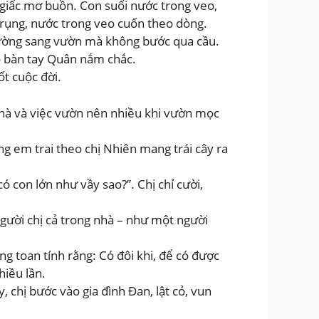
 giấc mơ buồn. Con suối nước trong veo,
 rụng, nước trong veo cuốn theo dòng.
thường sang vườn mà không bước qua cầu.
ó bàn tay Quân nắm chắc.
ốt cuộc đời.
hà và việc vườn nên nhiều khi vườn mọc
g em trai theo chị Nhiên mang trái cây ra
ó con lớn như vầy sao?”. Chị chỉ cười,
 người chị cả trong nhà – như một người
g toan tính rằng: Có đôi khi, để có được
hiều lần.
chị bước vào gia đình Đan, lật cỏ, vun