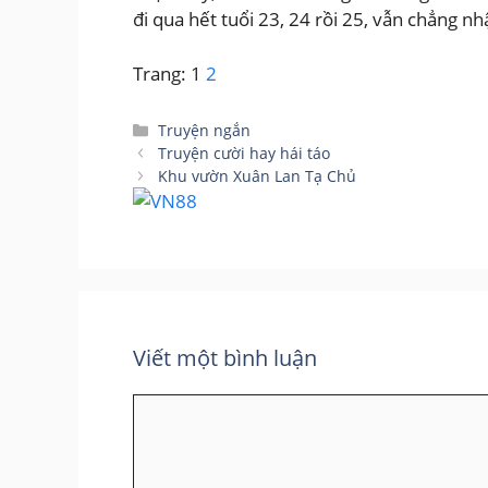
đi qua hết tuổi 23, 24 rồi 25, vẫn chẳng nhậ
Trang:
1
2
Danh
Truyện ngắn
mục
Truyện cười hay hái táo
Khu vườn Xuân Lan Tạ Chủ
Viết một bình luận
Bình
luận