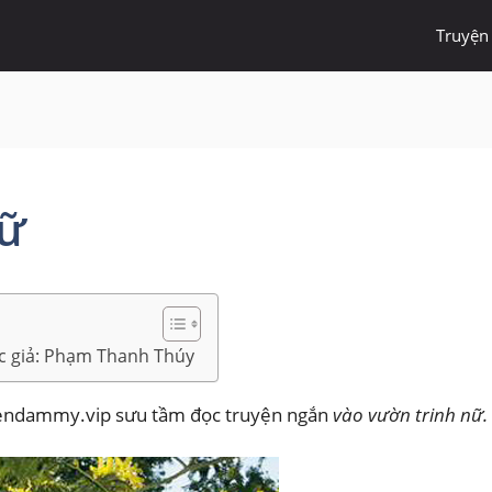
Truyện
nữ
c giả: Phạm Thanh Thúy
endammy.vip sưu tầm đọc truyện ngắn
vào vườn trinh nữ.