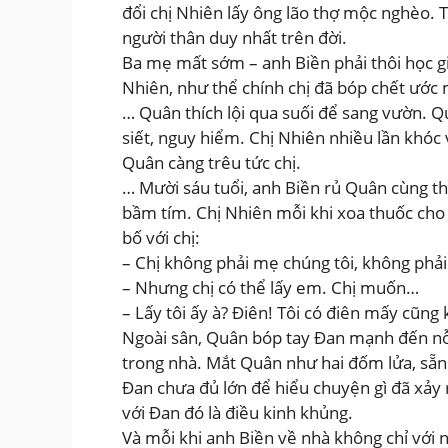
đổi chị Nhiên lấy ông lão thợ mộc nghèo. 
người thân duy nhất trên đời.
Ba mẹ mất sớm – anh Biền phải thôi học g
Nhiên, như thể chính chị đã bóp chết ước
… Quân thích lội qua suối để sang vườn. Q
siết, nguy hiểm. Chị Nhiên nhiều lần khóc 
Quân càng trêu tức chị.
… Mười sáu tuổi, anh Biền rủ Quân cùng th
bầm tím. Chị Nhiên mỗi khi xoa thuốc cho 
bố với chị:
– Chị không phải mẹ chúng tôi, không phải c
– Nhưng chị có thể lấy em. Chị muốn…
– Lấy tôi ấy à? Điên! Tôi có điên mấy cũng
Ngoài sân, Quân bóp tay Đan mạnh đến nỗ
trong nhà. Mắt Quân như hai đốm lửa, sẵn 
Đan chưa đủ lớn để hiểu chuyện gì đã xảy ra
với Đan đó là điều kinh khủng.
Và mỗi khi anh Biền về nhà không chỉ với n