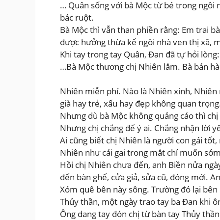
… Quân sống với bà Mộc từ bé trong ngôi n
bác ruột.
Bà Mộc thì vẫn than phiền rằng: Em trai 
được hưởng thừa kế ngôi nhà ven thị xã, mà
Khi tay trong tay Quân, Đan đã tự hỏi lòn
…Bà Mộc thương chị Nhiên lắm. Bà bán hàn
Nhiên miễn phí. Nào là Nhiên xinh, Nhiên 
già hay trẻ, xấu hay đẹp không quan trọng
Nhưng dù bà Mộc không quảng cáo thì chị N
Nhưng chị chẳng để ý ai. Chẳng nhận lời yê
Ai cũng biết chị Nhiên là người con gái tốt
Nhiên như cái gai trong mắt chỉ muốn sớm
Hồi chị Nhiên chưa đến, anh Biền nửa ngày
đến bàn ghế, cửa giả, sửa cũ, đóng mới. A
Xóm quê bên này sông. Trường đó lại bên 
Thủy thần, một ngày trao tay ba Đan khi ô
Ông dang tay đón chị từ bàn tay Thủy thần