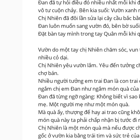
Đan đã tự hỏi điều đó nhiều nhất mỗi khi 
vô tư cuộn chảy. Bên kia suối: Vườn xanh
Chị Nhiên đã đôi lần sửa lại cây cầu bắc
Đan luôn muốn sang vườn đó, bên bờ suối
Đặt bàn tay mình trong tay Quân mỗi khi qu
Vườn do một tay chị Nhiên chăm sóc, vun 
nhiều cỏ dại.
Chị Nhiên yêu vườn lắm. Yêu đến tưởng chừ
chợ bán.
Nhiều người tưởng em trai Đan là con trai c
ngắm chị em Đan như ngắm món quà của n
Đan đã từng ngỡ ngàng: Không biết vì sao k
mẹ. Một người mẹ như một món quà.
Mà quà ấy, thượng đế hay ai trao cũng khô
món quà này ta phải chấp nhận bị tước đi m
Chị Nhiên là một món quà mà nếu được chọ
gốc ở vườn kia bằng trái tim và sức trẻ c