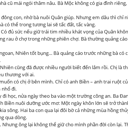
hà cũ mái ngói thâm nâu. Bà Mộc không có gia đình riêng, 
bà đông con, nhờ bà nuôi Quân giúp. Nhưng em dâu thì ch
 có thể trong tương lai sẽ tấc đất, tấc vàng.
g: Có đủ sức nếu giữ trái tim nhiều khát vọng của Quân khô
g rau ở chợ trong những phiên chợ. Bà thường quảng cáo 
ngoan, Nhiên tốt bụng… Bà quảng cáo trước những bà có con
.
hiên cũng đã được nhiều người biết đến lắm rồi. Chị là t
u thương với ai.
, muốn có chị ở bên mình. Chỉ có anh Biền – anh trai ruột c
 nhổ đi.
 đi học, nửa ngày theo ba vào một trường công an. Ba Đan
nh Biền nuôi dưỡng ước mơ: Một ngày khôn lớn sẽ trở thàn
kia sông. Hai ba con qua lại đôi bờ cả những mùa hồng th
ng qua dòng.
. Nhưng ông lại không thể giữ cho mình phần đời còn lại. 