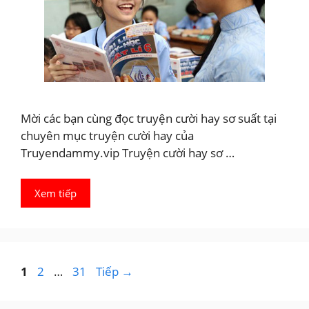
Mời các bạn cùng đọc truyện cười hay sơ suất tại
chuyên mục truyện cười hay của
Truyendammy.vip Truyện cười hay sơ …
Xem tiếp
Trang
Trang
Trang
1
2
…
31
Tiếp
→