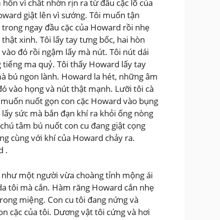
hồn vì chất nhờn rịn ra từ đầu cặc lõ của
oward giật lên vì sướng. Tôi muốn tận
h trong ngay đầu cặc của Howard rồi nhẹ
hật xinh. Tôi lấy tay tưng bốc, hai hòn
ào đó rồi ngậm lấy mà nút. Tôi nút dái
 tiếng ma quỷ. Tôi thấy Howard lấy tay
 mà bú ngon lành. Howard la hét, những âm
ó vào họng và nút thật mạnh. Lưỡi tôi cà
ư muốn nuốt gọn con cặc Howard vào bụng
 lấy sức mà bắn đạn khí ra khỏi ống nòng
 chú tâm bú nuốt con cu đang giật cọng
ng cùng với khí của Howard chảy ra.
d .
d như một người vừa choàng tỉnh mộng ái
t da tôi mà cắn. Hàm răng Howard cắn nhẹ
trong miệng. Con cu tôi đang nứng và
n cặc của tôi. Dương vật tôi cứng và hơi