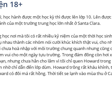
yện 18+
ỹ, học hành được một học kỳ thì được lên lớp 10. Lên đượ
nh của một trường trung học lớn nhất ở Santa Clara.
 học nơi mà tôi có rất nhiều kỷ niệm của một thời học si
tụ nhau thành các nhóm nói cười khúc khích thật vui, cho 
i chưa hoà nhập với môi trường chung quanh nhưng cũng q
vui cho một ngày tựu trường. Trong đám đông còn hơi xa l
bạn, nhưng chưa hẳn cho lắm vì tôi chỉ quen Howard trong 
 nhờ chỉ dẫn đến lớp dùm. Howard trông rất kháu khỉnh, t
ward có đôi má rất hồng. Thời tiết se lạnh vào mùa thu ở 