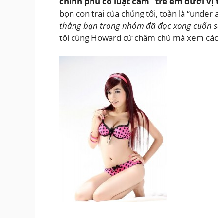
chính phủ có luật cấm “trẻ em dưới vị
bọn con trai của chúng tôi, toàn là “unde
thằng bạn trong nhóm đã đọc xong cuốn 
tôi cùng Howard cứ chăm chú mà xem các 