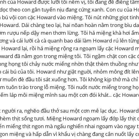
h của Howard được lưỡi tôi nếm vị, tôi đang đê điếng tâm 
m dọc theo con gân tuyến nịu đang cứng xanh. Con cu của H
 bú vội con cặc Howard vào miệng. Tôi nút những giọt tin
oward. Dái chàng teo lại, hai nõan hoàn nằm trong bìu da t
ơm rượu nếp dậy men thơm lừng. Tôi há miệng khà hơi ấm v
ng và cái lưỡi cà cà quanh bao dái làm Howard rú lên từng
ay Howard lại, rồi há miệng rộng ra ngoạm lấy cặc Howard
ward đã nằm gọn trong miệng tôi. Tôi ngậm chặt con cặc đ
rong họng tôi chảy nước miếng nhờn thật thèm thuồng nh
 cái bú của tôi. Howard như giật nguời, nhỏm mông đít lên
ư muốn đè đầu tôi sát xuống hơn. Tôi không kịp thở mà chỉ
m tuôn trào trong lỗ miệng. Tôi nuốt nước miếng trong họ
 liếm láp môi miệng mình sau một cơn đói khát.. cặc Howar
vật người ra, nghẽo đầu thở sau một cơn mê lạc dục. Howar
 thèm thịt sống tươi. Miệng Howard ngoạm lấy đớp lấy thị
 đến miếng thịt ngon mà ngấu nghiến nhai ngoạm vào ngay 
gon miệng và hấp dẫn vì khẩu vị chàng đang cắn nuốt lấy co