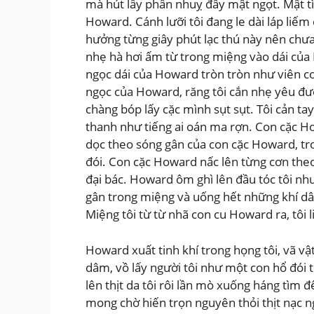
mà hút lấy phấn nhuỵ đầy mật ngọt. Mật tìn
Howard. Cánh lưỡi tôi đang le dài láp liế
hưởng từng giây phút lạc thú này nên chưa
nhẹ hà hơi ấm từ trong miệng vào dái của H
ngọc dái của Howard tròn tròn như viên c
ngọc của Howard, răng tôi cắn nhẹ yêu đươ
chàng bóp lấy cặc mình sụt sụt. Tôi cản t
thanh như tiếng ai oán ma rợn. Con cặc Ho
dọc theo sóng gân của con cặc Howard, t
đói. Con cặc Howard nấc lên từng cơn theo
đại bác. Howard ôm ghì lên đầu tóc tôi nh
gân trong miệng và uống hết những khí dâ
Miệng tôi từ từ nhã con cu Howard ra, tôi
Howard xuất tinh khí trong họng tôi, vã 
dâm, vồ lấy người tôi như một con hổ đói
lên thịt da tôi rôi lần mò xuống háng tìm
mong chờ hiến trọn nguyên thỏi thịt nạc n