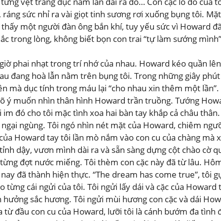
 từng vệt trắng đục nằm lăn dài ra đó… Con cặc lỏ đỏ của tô
áng sức nhỉ ra vài giọt tinh sương rơi xuống bụng tôi. Mặt 
ng thấy một người đàn ông bắn khí, tuy yếu sức vì Howard đ
ắc trong lòng, không biết bọn con trai “tự làm sướng mình
iờ phai nhạt trong trí nhớ của nhau. Howard kéo quần lên r
au đang hoà lẫn nằm trên bụng tôi. Trong những giây phút 
lên mà dục tính trong máu lại “cho nhau xin thêm một lần”.
ngõ ý muốn nhìn thân hình Howard trần truồng. Tướng Howa
m đó cho tôi mặc tình xoa hai bàn tay khắp cả châu thân. 
 ngại ngùng. Tôi ngó nhìn nét mặt của Howard, chiêm ngư
của Howard tay tôi lần mò nắm vào con cu của chàng mà x
ỉnh dậy, vươn mình dài ra và sẵn sàng dựng cột chào cờ q
 từng đợt nước miếng. Tôi thèm con cặc này đã từ lâu. Hôm
ay đã thành hiện thực. “The dream has come true”, tôi g
từng cái ngửi của tôi. Tôi ngửi lấy dái và cặc của Howard 
n hưởng sắc hương. Tôi ngửi mùi hương con cặc và dái Ho
a từ đầu con cu của Howard, lưỡi tôi là cánh bướm đa tìn