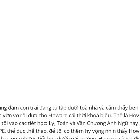
ng đám con trai đang tụ tập dưới toà nhà và cảm thấy bẽn 
ùa vỡn vơ rồi đưa cho Howard cái thời khoá biểu. Thế là Ho
i vào các tiết học: Lý, Toán và Văn Chương Anh Ngữ hay còn
PE, thể dục thể thao, để tôi có thêm hy vọng nhìn thấy H
hau qua những tiết học dưới mái trường, Howard và gia đình