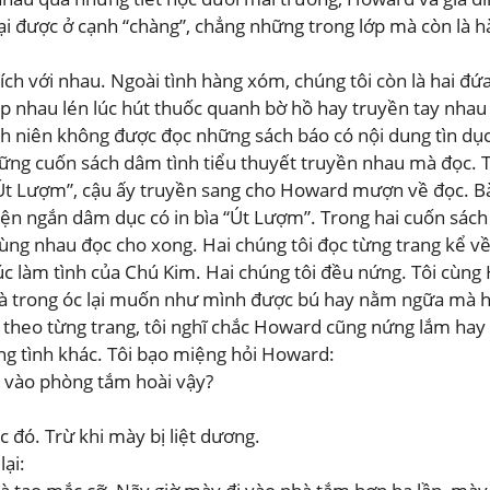
i lại được ở cạnh “chàng”, chẳng những trong lớp mà còn là
ch với nhau. Ngoài tình hàng xóm, chúng tôi còn là hai đứa
tập nhau lén lúc hút thuốc quanh bờ hồ hay truyền tay nh
nh niên không được đọc những sách báo có nội dung tìn dục
 những cuốn sách dâm tình tiểu thuyết truyền nhau mà đọc. 
t Lượm”, cậu ấy truyền sang cho Howard mượn về đọc. Bài
n ngắn dâm dục có in bìa “Út Lượm”. Trong hai cuốn sác
 cùng nhau đọc cho xong. Hai chúng tôi đọc từng trang kể v
lúc làm tình của Chú Kim. Hai chúng tôi đều nứng. Tôi cù
n và trong óc lại muốn như mình được bú hay nằm ngữa mà 
theo từng trang, tôi nghĩ chắc Howard cũng nứng lắm ha
ang tình khác. Tôi bạo miệng hỏi Howard:
ì vào phòng tắm hoài vậy?
 đó. Trừ khi mày bị liệt dương.
ại: