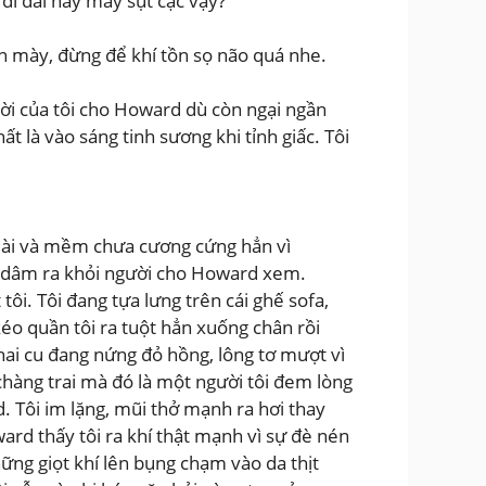
đi đái hay mày sụt cặc vậy?
òn mày, đừng để khí tồn sọ não quá nhe.
 lời của tôi cho Howard dù còn ngại ngần
t là vào sáng tinh sương khi tỉnh giấc. Tôi
dài và mềm chưa cương cứng hẳn vì
í dâm ra khỏi người cho Howard xem.
ôi. Tôi đang tựa lưng trên cái ghế sofa,
kéo quần tôi ra tuột hẳn xuống chân rồi
 hai cu đang nứng đỏ hồng, lông tơ mượt vì
chàng trai mà đó là một người tôi đem lòng
 Tôi im lặng, mũi thở mạnh ra hơi thay
rd thấy tôi ra khí thật mạnh vì sự đè nén
ững giọt khí lên bụng chạm vào da thịt