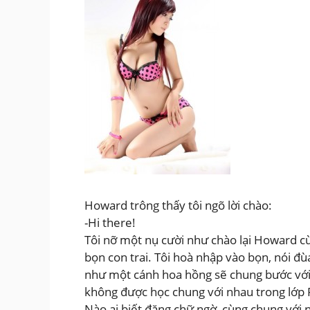
Howard trông thấy tôi ngõ lời chào:
-Hi there!
Tôi nỡ một nụ cười như chào lại Howard cù
bọn con trai. Tôi hoà nhập vào bọn, nói đ
như một cánh hoa hồng sẽ chung bước với tô
không được học chung với nhau trong lớp 
Nào ai biết đặng chữ ngờ, cùng chung với n