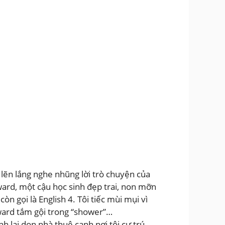
lẽn lắng nghe nhũng lời trò chuyện của
ward, một cậu học sinh đẹp trai, non mỡn
 gọi là English 4. Tôi tiếc mùi mụi vì
oward tắm gội trong “shower”…
 lại dọn nhà thuê cạnh nơi tôi cư trú.