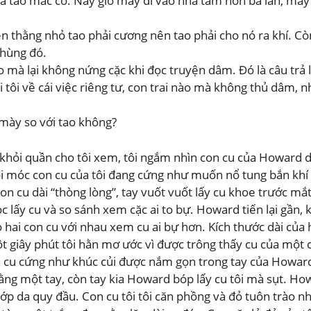
à tao mắc cỡ. Nãy giờ mày đi vào nhà tắm hơn ba lần, mày 
n thằng nhỏ tao phải cương nên tao phải cho nó ra khí. C
khùng đó.
ào mà lại không nứng cặc khi đọc truyện dâm. Ðó là câu trả
ôi về cái việc riêng tư, con trai nào mà không thủ dâm, nhấ
ày so với tao không?
khỏi quần cho tôi xem, tôi ngắm nhìn con cu của Howard 
i móc con cu của tôi đang cứng như muốn nổ tung bắn kh
cu dài “thòng lòng”, tay vuốt vuốt lấy cu khoe trước mắt t
lấy cu và so sánh xem cặc ai to bự. Howard tiến lại gần, 
 hai con cu với nhau xem cu ai bự hơn. Kích thước dài của
ột giây phút tôi hằn mơ ước vì được trông thấy cu của một 
cu cứng như khúc củi được nắm gọn trong tay của Howard.
g một tay, còn tay kia Howard bóp lấy cu tôi mà sụt. Howa
ớp da quy đầu. Con cu tôi tôi căn phồng và đỏ tuôn trào nh