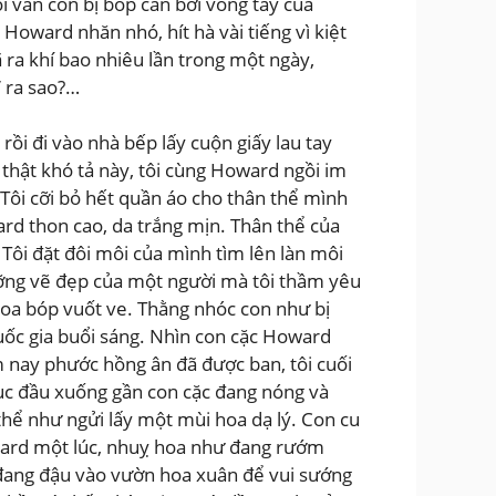
i vẫn còn bị bóp căn bởi vòng tay của
Howard nhăn nhó, hít hà vài tiếng vì kiệt
ã ra khí bao nhiêu lần trong một ngày,
” ra sao?…
ồi đi vào nhà bếp lấy cuộn giấy lau tay
thật khó tả này, tôi cùng Howard ngồi im
 Tôi cỡi bỏ hết quần áo cho thân thể mình
rd thon cao, da trắng mịn. Thân thể của
Tôi đặt đôi môi của mình tìm lên làn môi
ỡng vẽ đẹp của một người mà tôi thầm yêu
oa bóp vuốt ve. Thằng nhóc con như bị
uốc gia buổi sáng. Nhìn con cặc Howard
 nay phước hồng ân đã được ban, tôi cuối
ục đầu xuống gần con cặc đang nóng và
thể như ngửi lấy một mùi hoa dạ lý. Con cu
ward một lúc, nhuỵ hoa như đang rướm
h đang đậu vào vườn hoa xuân để vui sướng