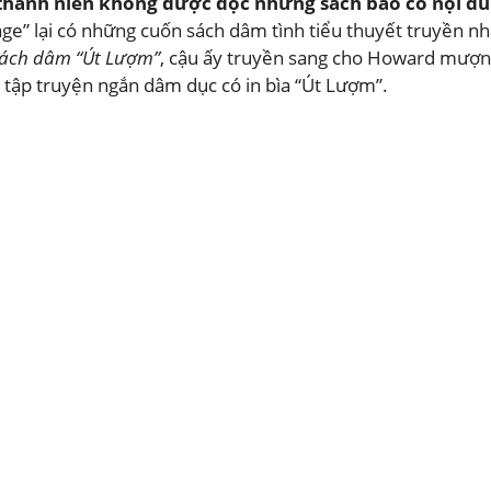
 thành niên không được đọc những sách báo có nội du
r age” lại có những cuốn sách dâm tình tiểu thuyết truyền 
sách dâm “Út Lượm”
, cậu ấy truyền sang cho Howard mượn 
tập truyện ngắn dâm dục có in bìa “Út Lượm”.