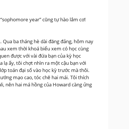
c “sophomore year” cũng tự hào lắm cơ!
nh. Qua ba tháng hè dài đăng đảng, hôm nay
nhau xem thời khoá biểu xem có học cùng
uen được với vài đứa bạn của kỳ học
ạ ấy, tôi chợt nhìn ra một cậu bạn với
lớp toán đại số vào học kỳ trước mà thôi.
ướng mạo cao, tóc chẽ hai mái. Tôi thích
Cali, nên hai má hồng của Howard càng ửng