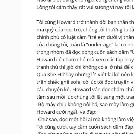
Lòng tôi cảm thấy rất vui sướng vì nay tô
Tôi cùng Howard trở thành đôi bạn thân thí
ma quỷ của học trò, chúng tôi thường tụ 
chính phủ có luật cấm “trẻ em dưới vị thà
của chúng tôi, toàn là “under age” lại có
trong nhóm đã đọc xong cuốn sách dâm “Ú
Howard cứ chăm chú mà xem các tập truyệ
tranh thủ thì giờ khi không có ai ở nhà để
Qua Khe Hở hay những lời viết lại kể nên 
trên chiếc ghế sofa, có lúc tôi đọc truyệ
câu chuyện kể. Howard vẫn đọc châm chú 
tắm sau mồi lúc chúng tôi lật sang một tr
-Bộ mày chịu không nỗi hả, sao mày làm g
Howard cười ngất, và đáp:
-Chứ sao, đọc một hồi ai mà không làm việc
Tôi cũng cười, tay cầm cuốn sách dâm đáp l