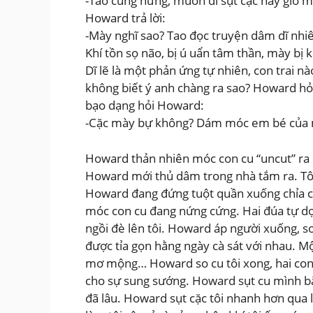
-Tao cũng nứng, muốn đi sụt cặc nãy giờ m
Howard trả lời:
-Mày nghĩ sao? Tao đọc truyện dâm dĩ nhiê
Khí tồn sọ não, bị ú uẩn tâm thần, mày bị 
Dĩ lẽ là một phản ứng tự nhiên, con trai n
không biết ý anh chàng ra sao? Howard hỏi t
bạo dạng hỏi Howard:
-Cặc mày bự không? Dám móc em bé của m
Howard thản nhiên móc con cu “uncut” ra 
Howard mới thủ dâm trong nhà tắm ra. Tô
Howard đang đứng tuột quần xuống chỉa con 
móc con cu đang nứng cứng. Hai đúa tự dọc 
ngồi đè lên tôi. Howard áp người xuống, so
được tỉa gọn hằng ngày cà sát với nhau. M
mơ mộng… Howard so cu tôi xong, hai con 
cho sự sung sướng. Howard sụt cu mình bằn
đã lâu. Howard sụt cặc tôi nhanh hơn qua l