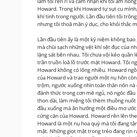
làm tôi rên rỉ và cảm nhận khí tôi ấm nóng
Howard. Trong khi Howard tự sụt cu mình, r
khí tinh trong người. Lần đầu tiên tôi trô
nhưng tôi thoã mãn ý dục, cho khỏi thắc m
Lần đầu tiên ấy là một kỷ niệm không bao g
mà chùi sạch những vệt khí sệt đục của nh
lặng sát bên nhau. Tôi chưa vội kéo quần 
trần truồn loã lồ trước mặt Howard. Tôi 
Howard không có lông nhiều. Howard ngồi i
của Howard và trao người một nụ hôn còn
trộm, ngước xuống nhìn toàn thân nõn nà 
đánh thức trong cơn mê ngủ, nó ngóc đầu t
thon dài, làm miệng tôi thèm thuồng nuốt
đầu xuống mà ân hưởng một điều mơ ước n
cứng căn của Howard. Howard rên lên theo 
Howard là một nụ hoa quý mà tôi đang tậ
mật. Những giọt mật trong trẻo đang rịn r