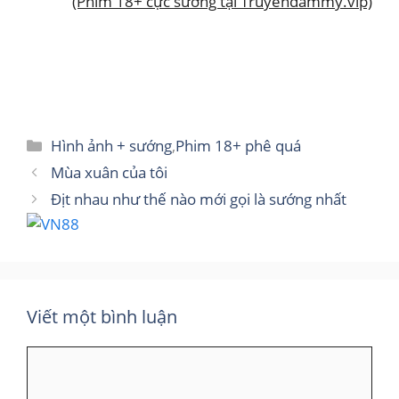
(Phim 18+ cực sướng tại Truyendammy.vip)
Danh
Hình ảnh + sướng
,
Phim 18+ phê quá
mục
Mùa xuân của tôi
Địt nhau như thế nào mới gọi là sướng nhất
Viết một bình luận
Bình
luận