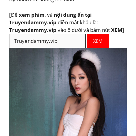
[Để
xem phim
, và
nội dung ẩn tại
Truyendammy.vip
điền mật khẩu là:
Truyendammy.vip
vào ô dưới và bấm nút
XEM
]