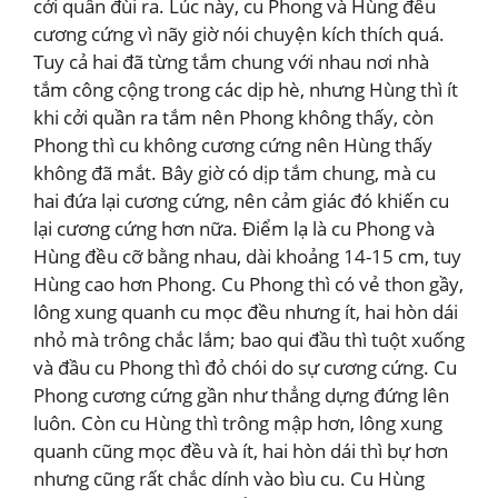
cởi quần đùi ra. Lúc này, cu Phong và Hùng đều
cương cứng vì nãy giờ nói chuyện kích thích quá.
Tuy cả hai đã từng tắm chung với nhau nơi nhà
tắm công cộng trong các dịp hè, nhưng Hùng thì ít
khi cởi quần ra tắm nên Phong không thấy, còn
Phong thì cu không cương cứng nên Hùng thấy
không đã mắt. Bây giờ có dịp tắm chung, mà cu
hai đứa lại cương cứng, nên cảm giác đó khiến cu
lại cương cứng hơn nữa. Điểm lạ là cu Phong và
Hùng đều cỡ bằng nhau, dài khoảng 14-15 cm, tuy
Hùng cao hơn Phong. Cu Phong thì có vẻ thon gầy,
lông xung quanh cu mọc đều nhưng ít, hai hòn dái
nhỏ mà trông chắc lắm; bao qui đầu thì tuột xuống
và đầu cu Phong thì đỏ chói do sự cương cứng. Cu
Phong cương cứng gần như thẳng dựng đứng lên
luôn. Còn cu Hùng thì trông mập hơn, lông xung
quanh cũng mọc đều và ít, hai hòn dái thì bự hơn
nhưng cũng rất chắc dính vào bìu cu. Cu Hùng