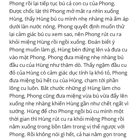
Phong rồi lại tiếp tục bú cả con cu của Phong.
Được chốc lát thì Phong mở mắt ra nhìn xuống
Hùng, thấy Hùng bú cu mình nhẹ nhàng mà ấm áp
dưới làn nước nóng. Phong quyết định muốn thử
lại cảm giác bú cu xem sao, nên Phong rút cu ra
khỏi miệng Hùng rồi ngồi xuống. Đoán biết ý
Phong muốn làm gì, Hùng bèn đứng lên và đưa cu
vào mặt Phong. Phong đưa miệng nhẹ nhàng bú
đầu cu của Hùng như thăm dò. Thấy ngậm đầu cu
đỏ của Hùng có cảm giác dục tính lạ khó tỏ, Phong
đưa miệng bú hết cu của Hùng, chạm tới phần
lông cu luôn. Bắt chước những gì Hùng làm cho
Phong, Phong cũng đưa miệng vừa bú vừa đẩy lên
xuống nhẹ nhàng khiến Hùng gần như chết ngất vì
sướng. Hùng để cho Phong ngồi bú cu mình một
thời gian thì Hùng rút cu ra khỏi miệng Phong rồi
nằm xuống trong bồn tắm trong vị thế ngược với
Phong. Rồi không nói gì hết, cả hai nằm gọn trong