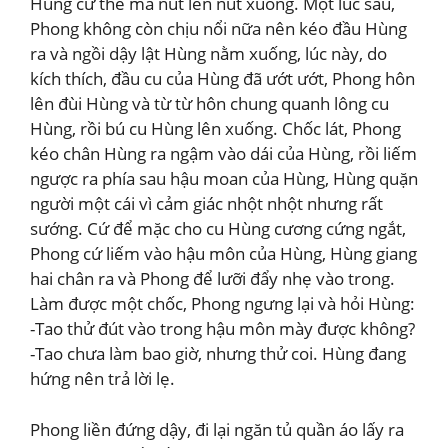
Hùng cứ thế mà nút lên nút xuống. Một lúc sau,
Phong không còn chịu nổi nữa nên kéo đầu Hùng
ra và ngồi dậy lật Hùng nằm xuống, lúc này, do
kích thích, đầu cu của Hùng đã ướt ướt, Phong hôn
lên đùi Hùng và từ từ hôn chung quanh lông cu
Hùng, rồi bú cu Hùng lên xuống. Chốc lát, Phong
kéo chân Hùng ra ngậm vào dái của Hùng, rồi liếm
ngược ra phía sau hậu moan của Hùng, Hùng quặn
người một cái vì cảm giác nhột nhột nhưng rất
sướng. Cứ để mặc cho cu Hùng cương cứng ngắt,
Phong cứ liếm vào hậu môn của Hùng, Hùng giang
hai chân ra và Phong để lưỡi đẩy nhẹ vào trong.
Làm được một chốc, Phong ngưng lại và hỏi Hùng:
-Tao thử đút vào trong hậu môn mày được không?
-Tao chưa làm bao giờ, nhưng thử coi. Hùng đang
hứng nên trả lời lẹ.
Phong liền đứng dậy, đi lại ngăn tủ quần áo lấy ra