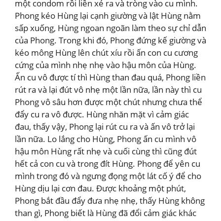
một condom rồi liền xé ra và tròng vào cu mình.
Phong kéo Hùng lại cạnh giường và lật Hùng nằm
sấp xuống, Hùng ngoan ngoãn làm theo sự chỉ dẫn
của Phong. Trong khi đó, Phong đứng kế giường và
kéo mông Hùng lên chút xíu rồi ấn con cu cương
cứng của mình nhẹ nhẹ vào hậu môn của Hùng.
Ấn cu vô được tí thì Hùng than đau quá, Phong liền
rút ra và lại đút vô nhẹ một lần nữa, lần này thì cu
Phong vô sâu hơn được một chút nhưng chưa thể
đẩy cu ra vô được. Hùng nhăn mặt vì cảm giác
đau, thấy vậy, Phong lại rút cu ra và ấn vô trở lại
lần nữa. Lo lắng cho Hùng, Phong ấn cu mình vô
hậu môn Hùng rất nhẹ và cuối cùng thì cũng đút
hết cả con cu và trong đít Hùng. Phong để yên cu
mình trong đó và ngưng đọng một lát cố ý để cho
Hùng dịu lại cơn đau. Được khoảng một phút,
Phong bắt đầu đẩy đưa nhẹ nhẹ, thấy Hùng không
than gì, Phong biết là Hùng đã đổi cảm giác khác