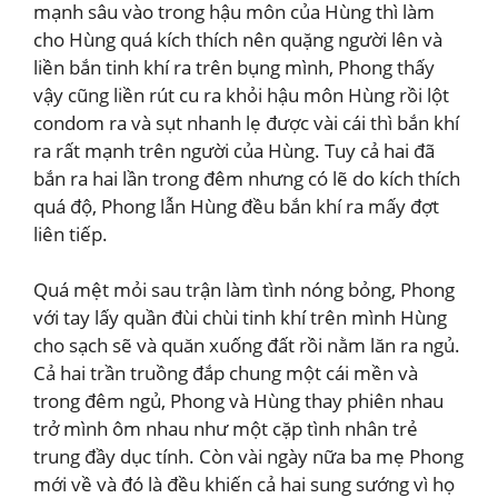
mạnh sâu vào trong hậu môn của Hùng thì làm
cho Hùng quá kích thích nên quặng người lên và
liền bắn tinh khí ra trên bụng mình, Phong thấy
vậy cũng liền rút cu ra khỏi hậu môn Hùng rồi lột
condom ra và sụt nhanh lẹ được vài cái thì bắn khí
ra rất mạnh trên người của Hùng. Tuy cả hai đã
bắn ra hai lần trong đêm nhưng có lẽ do kích thích
quá độ, Phong lẫn Hùng đều bắn khí ra mấy đợt
liên tiếp.
Quá mệt mỏi sau trận làm tình nóng bỏng, Phong
với tay lấy quần đùi chùi tinh khí trên mình Hùng
cho sạch sẽ và quăn xuống đất rồi nằm lăn ra ngủ.
Cả hai trần truồng đắp chung một cái mền và
trong đêm ngủ, Phong và Hùng thay phiên nhau
trở mình ôm nhau như một cặp tình nhân trẻ
trung đầy dục tính. Còn vài ngày nữa ba mẹ Phong
mới về và đó là đều khiến cả hai sung sướng vì họ