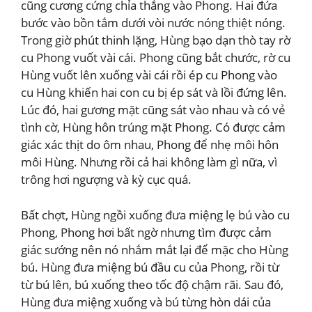
cũng cương cứng chỉa thẳng vào Phong. Hai đứa
bước vào bồn tắm dưới vòi nước nóng thiệt nóng.
Trong giờ phút thinh lặng, Hùng bạo dạn thò tay rờ
cu Phong vuốt vài cái. Phong cũng bắt chước, rờ cu
Hùng vuốt lên xuống vài cái rồi ép cu Phong vào
cu Hùng khiến hai con cu bị ép sát và lồi đứng lên.
Lúc đó, hai gương mặt cũng sát vào nhau và có vẻ
tình cờ, Hùng hôn trúng mặt Phong. Có được cảm
giác xác thịt do ôm nhau, Phong để nhẹ môi hôn
môi Hùng. Nhưng rồi cả hai không làm gì nữa, vì
trông hơi ngượng và kỳ cục quá.
Bất chợt, Hùng ngồi xuống đưa miệng lẹ bú vào cu
Phong, Phong hơi bất ngờ nhưng tìm được cảm
giác sướng nên nó nhắm mắt lại để mặc cho Hùng
bú. Hùng đưa miệng bú đầu cu của Phong, rồi từ
từ bú lên, bú xuống theo tốc độ chậm rãi. Sau đó,
Hùng đưa miệng xuống và bú từng hòn dái của