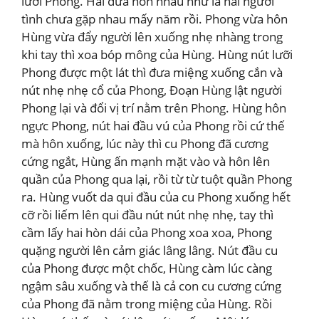
lưỡi Phong. Hai đứa hôn nhau như là hai người
tình chưa gặp nhau mấy năm rồi. Phong vừa hôn
Hùng vừa đẩy người lên xuống nhẹ nhàng trong
khi tay thì xoa bóp mông của Hùng. Hùng nút lưỡi
Phong được một lát thì đưa miệng xuống cắn và
nút nhẹ nhẹ cổ của Phong, Đoạn Hùng lật người
Phong lại và đổi vị trí nằm trên Phong. Hùng hôn
ngực Phong, nút hai đầu vú của Phong rồi cứ thế
mà hôn xuống, lúc này thì cu Phong đã cương
cứng ngắt, Hùng ấn mạnh mặt vào và hôn lên
quần của Phong qua lại, rồi từ từ tuột quần Phong
ra. Hùng vuốt da qui đầu của cu Phong xuống hết
cỡ rồi liếm lên qui đầu nút nút nhẹ nhẹ, tay thì
cầm lấy hai hòn dái của Phong xoa xoa, Phong
quặng người lên cảm giác lâng lâng. Nút đầu cu
của Phong được một chốc, Hùng càm lúc càng
ngậm sâu xuống và thế là cả con cu cương cứng
của Phong đã nằm trong miệng của Hùng. Rồi