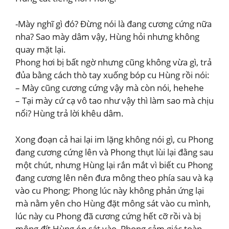
-Mày nghĩ gì đó? Đừng nói là đang cương cứng nữa
nha? Sao mày dâm vậy, Hùng hỏi nhưng không
quay mặt lại.
Phong hơi bị bất ngờ nhưng cũng không vừa gì, trả
đủa bằng cách thò tay xuống bóp cu Hùng rồi nói:
– Mày cũng cương cứng vậy mà còn nói, hehehe
– Tại mày cứ cạ vô tao như vậy thì làm sao mà chịu
nổi? Hùng trả lời khêu dâm.
Xong đoạn cả hai lại im lặng không nói gì, cu Phong
đang cương cứng lên và Phong thụt lùi lại đằng sau
một chút, nhưng Hùng lại rắn mắt vì biết cu Phong
đang cương lên nên đưa mông theo phía sau và kạ
vào cu Phong; Phong lúc này không phản ứng lại
mà nằm yên cho Hùng đặt mông sát vào cu mình,
lúc này cu Phong đã cương cứng hết cỡ rồi và bị
mông đít Hùng ép sát vào, Phong cảm giác toàn