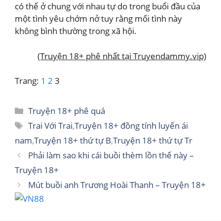
có thể ở chung với nhau tự do trong buổi đầu của
một tình yêu chớm nở tuy rằng mối tình này
không bình thường trong xã hội.
(Truyện 18+ phê nhất tại Truyendammy.vip)
Trang:
1
2
3
Danh
Truyện 18+ phê quá
mục
Thẻ
Trai Với Trai
,
Truyện 18+ đồng tính luyến ái
nam
,
Truyện 18+ thứ tự B
,
Truyện 18+ thứ tự Tr
Phải làm sao khi cái buồi thèm lồn thế này –
Truyện 18+
Mút buồi anh Trương Hoài Thanh – Truyện 18+