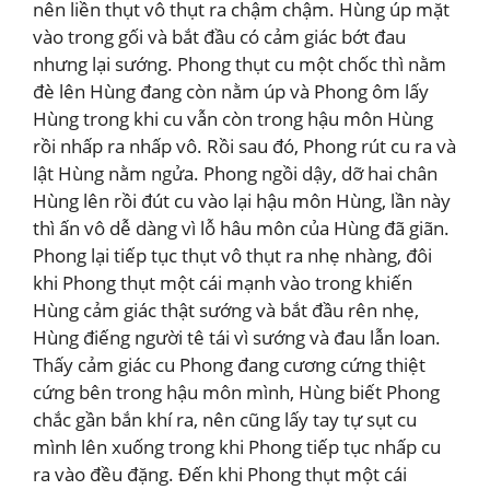
nên liền thụt vô thụt ra chậm chậm. Hùng úp mặt
vào trong gối và bắt đầu có cảm giác bớt đau
nhưng lại sướng. Phong thụt cu một chốc thì nằm
đè lên Hùng đang còn nằm úp và Phong ôm lấy
Hùng trong khi cu vẫn còn trong hậu môn Hùng
rồi nhấp ra nhấp vô. Rồi sau đó, Phong rút cu ra và
lật Hùng nằm ngửa. Phong ngồi dậy, dỡ hai chân
Hùng lên rồi đút cu vào lại hậu môn Hùng, lần này
thì ấn vô dễ dàng vì lỗ hâu môn của Hùng đã giãn.
Phong lại tiếp tục thụt vô thụt ra nhẹ nhàng, đôi
khi Phong thụt một cái mạnh vào trong khiến
Hùng cảm giác thật sướng và bắt đầu rên nhẹ,
Hùng điếng người tê tái vì sướng và đau lẫn loan.
Thấy cảm giác cu Phong đang cương cứng thiệt
cứng bên trong hậu môn mình, Hùng biết Phong
chắc gần bắn khí ra, nên cũng lấy tay tự sụt cu
mình lên xuống trong khi Phong tiếp tục nhấp cu
ra vào đều đặng. Đến khi Phong thụt một cái