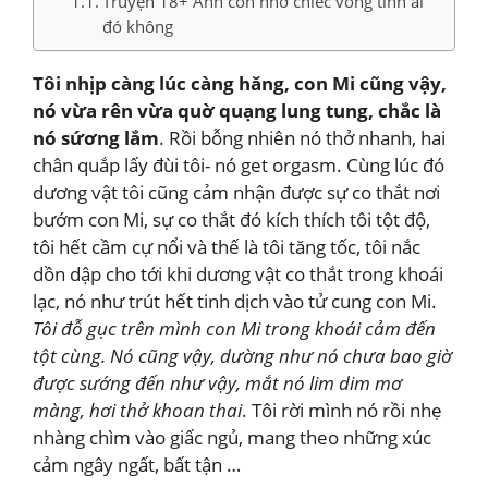
Truyện 18+ Anh còn nhớ chiếc võng tình ái
đó không
Tôi nhịp càng lúc càng hăng, con Mi cũng vậy,
nó vừa rên vừa quờ quạng lung tung, chắc là
nó sứơng lắm
. Rồi bỗng nhiên nó thở nhanh, hai
chân quắp lấy đùi tôi- nó get orgasm. Cùng lúc đó
dương vật tôi cũng cảm nhận được sự co thắt nơi
bướm con Mi, sự co thắt đó kích thích tôi tột độ,
tôi hết cầm cự nổi và thế là tôi tăng tốc, tôi nắc
dồn dập cho tới khi dương vật co thắt trong khoái
lạc, nó như trút hết tinh dịch vào tử cung con Mi.
Tôi đỗ gục trên mình con Mi trong khoái cảm đến
tột cùng. Nó cũng vậy, dường như nó chưa bao giờ
được sướng đến như vậy, mắt nó lim dim mơ
màng, hơi thở khoan thai
. Tôi rời mình nó rồi nhẹ
nhàng chìm vào giấc ngủ, mang theo những xúc
cảm ngây ngất, bất tận …