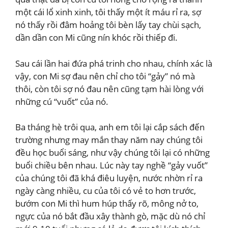
một cái lổ xinh xinh, tôi thấy một ít máu rỉ ra, sợ
nó thấy rồi đâm hoảng tôi bèn lấy tay chùi sạch,
dần dần con Mi cũng nín khóc rồi thiếp đi.
Sau cái lần hai đứa phá trinh cho nhau, chính xác là
vậy, con Mi sợ đau nên chỉ cho tôi “gảy” nó mà
thôi, còn tôi sợ nó đau nên cũng tạm hài lòng với
những cú “vuốt” của nó.
Ba tháng hè trôi qua, anh em tôi lại cắp sách đến
trường nhưng may mắn thay năm nay chúng tôi
đều học buổi sáng, như vậy chúng tôi lại có những
buổi chiều bên nhau. Lúc này tay nghề “gảy vuốt”
của chúng tôi đã khá điêu luyện, nước nhờn rỉ ra
ngày càng nhiều, cu của tôi có vẻ to hơn trước,
bướm con Mi thì hum húp thấy rõ, mông nở to,
ngực của nó bắt đầu xây thành gò, mặc dù nó chỉ