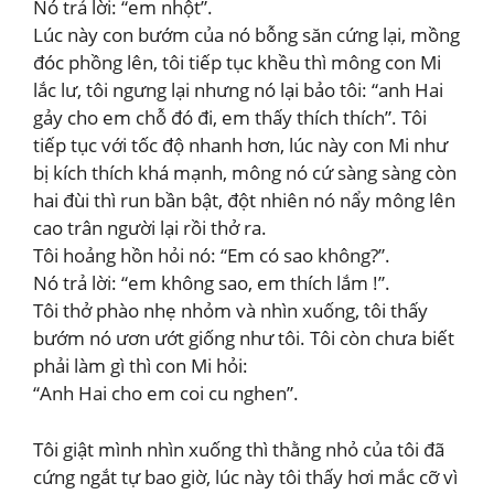
Nó trả lời: “em nhột”.
Lúc này con bướm của nó bỗng săn cứng lại, mồng
đóc phồng lên, tôi tiếp tục khều thì mông con Mi
lắc lư, tôi ngưng lại nhưng nó lại bảo tôi: “anh Hai
gảy cho em chỗ đó đi, em thấy thích thích”. Tôi
tiếp tục với tốc độ nhanh hơn, lúc này con Mi như
bị kích thích khá mạnh, mông nó cứ sàng sàng còn
hai đùi thì run bần bật, đột nhiên nó nẩy mông lên
cao trân người lại rồi thở ra.
Tôi hoảng hồn hỏi nó: “Em có sao không?”.
Nó trả lời: “em không sao, em thích lắm !”.
Tôi thở phào nhẹ nhỏm và nhìn xuống, tôi thấy
bướm nó ươn ướt giống như tôi. Tôi còn chưa biết
phải làm gì thì con Mi hỏi:
“Anh Hai cho em coi cu nghen”.
Tôi giật mình nhìn xuống thì thằng nhỏ của tôi đã
cứng ngắt tự bao giờ, lúc này tôi thấy hơi mắc cỡ vì