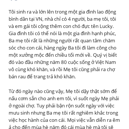
Tôi sinh ra và lớn lên trong một gia đình lao động
bình dân tại VN, nhà chỉ có 4 người, ba mẹ tôi, tôi
và em gái tôi cộng thêm con chó đực tên Lucky.
Gia đình tôi có thể nói là một gia đình hạnh phúc,
Ba mẹ tôi rất là những người rất quan tâm chăm
sóc cho con cái, hàng ngày Ba tôi đi làm công cho
một xưởng mộc đến chiều tối mới về. Quý vị biết
đó vào đầu những năm 80 cuộc sống ở Việt Nam
vô cùng khó khăn, và rồi Mẹ tôi cũng phải ra chợ
bán rau để trang trả khó khăn.
Từ đó ngày nào cũng vậy, Mẹ tôi dậy thật sớm để
nấu cơm sẵn cho anh em tôi, vì suốt ngày Mẹ phải
ở ngoài chợ. Tuy phải bận rộn suốt ngày với việc
mưu sinh nhưng Ba mẹ tôi rất nghiêm khắc trong
việc học hành của con cái. Mọi việc vẫn diễn ra êm
ả cho đến mùa hè năm đó cái mùa hè mà tôi sẽ