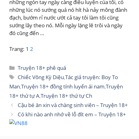
những ngón tay ngày càng điêu luyện của tôi, có
những lúc nó sướng quá nó hít hà nảy mông đành
đạch, bướm rỉ nước ướt cả tay tôi làm tôi cũng
sướng lây theo nó. Mỗi ngày lặng lẽ trôi và ngày
đó cũng đến …
Trang:
1
2
Danh
Truyện 18+ phê quá
mục
Thẻ
Chiếc Võng Kỳ Diệu
,
Tác giả truyện: Boy To
Man
,
Truyện 18+ đồng tính luyến ái nam
,
Truyện
18+ thứ tự A
,
Truyện 18+ thứ tự Ch
Cậu bé ăn xin và chàng sinh viên – Truyện 18+
Có khi nào anh nhớ về lỗ đít em – Truyện 18+