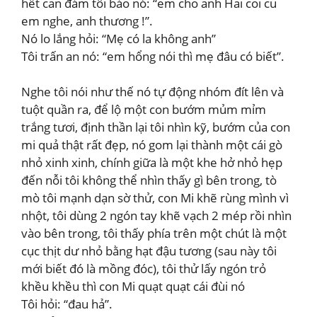
hết can đảm tôi bảo nó: “em cho anh Hai coi cu
em nghe, anh thương !”.
Nó lo lắng hỏi: “Mẹ có la không anh”
Tôi trấn an nó: “em hổng nói thì mẹ đâu có biết”.
Nghe tôi nói như thế nó tự động nhóm đít lên và
tuột quần ra, để lộ một con bướm mủm mỉm
trắng tươi, định thần lại tôi nhìn kỹ, bướm của con
mi quả thật rất đẹp, nó gom lại thành một cái gò
nhỏ xinh xinh, chính giữa là một khe hở nhỏ hẹp
đến nỗi tôi không thể nhìn thấy gì bên trong, tò
mò tôi mạnh dạn sờ thử, con Mi khẽ rùng mình vì
nhột, tôi dùng 2 ngón tay khẽ vạch 2 mép rồi nhìn
vào bên trong, tôi thấy phía trên một chút là một
cục thịt dư nhỏ bằng hạt đậu tương (sau này tôi
mới biết đó là mồng đóc), tôi thử lấy ngón trỏ
khều khều thì con Mi quạt quạt cái đùi nó
Tôi hỏi: “đau hả”.