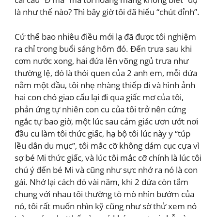
là như thế nào? Thì bây giờ tôi đã hiểu “chút đỉnh”.
Cứ thế bao nhiêu điều mới lạ đã được tôi nghiệm
ra chỉ trong buổi sáng hôm đó. Đến trưa sau khi
cơm nước xong, hai đứa lên võng ngủ trưa như
thường lệ, đó là thói quen của 2 anh em, mỗi đứa
nằm một đầu, tôi nhẹ nhàng thiếp đi và hình ảnh
hai con chó giao cấu lại đi qua giấc mơ của tôi,
phản ứng tự nhiên con cu của tôi trở nên cứng
ngắc tự bao giờ, một lúc sau cảm giác ươn ướt nơi
đầu cu làm tôi thức giấc, hạ bộ tôi lúc này y “túp
lều dân du mục”, tôi mắc cỡ không dám cục cựa vì
sợ bé Mi thức giấc, và lúc tôi mắc cỡ chính là lúc tôi
chú ý đến bé Mi và cũng như sực nhớ ra nó là con
gái. Nhớ lại cách đó vài năm, khi 2 đứa còn tắm
chung với nhau tôi thường tò mò nhìn bướm của
nó, tôi rất muốn nhìn kỹ cũng như sờ thử xem nó