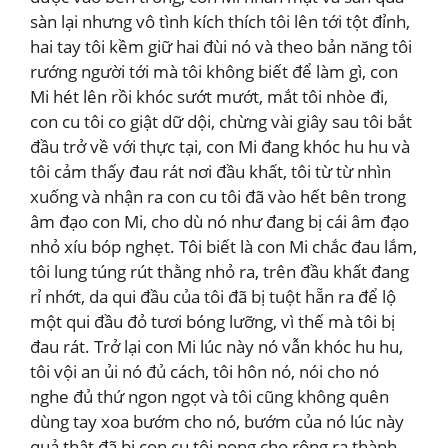
sàn lại nhưng vô tình kích thích tôi lên tới tột đỉnh,
hai tay tôi kềm giữ hai đùi nó và theo bản năng tôi
rướng người tới mà tôi không biết để làm gì, con
Mi hét lên rồi khóc sướt mướt, mắt tôi nhòe đi,
con cu tôi co giật dữ dội, chừng vài giây sau tôi bắt
đầu trở về với thực tại, con Mi đang khóc hu hu và
tôi cảm thấy đau rát nơi đầu khất, tôi từ từ nhìn
xuống và nhận ra con cu tôi đã vào hết bên trong
âm đạo con Mi, cho dù nó như đang bị cái âm đạo
nhỏ xíu bóp nghẹt. Tôi biết là con Mi chắc đau lắm,
tôi lung túng rút thằng nhỏ ra, trên đầu khất đang
rỉ nhớt, da qui đầu của tôi đã bị tuột hẵn ra để lộ
một qui đầu đỏ tươi bóng lưỡng, vì thế mà tôi bị
đau rát. Trở lại con Mi lúc này nó vẫn khóc hu hu,
tôi vội an ủi nó đủ cách, tôi hôn nó, nói cho nó
nghe đủ thứ ngon ngọt và tôi cũng không quên
dùng tay xoa bướm cho nó, bướm của nó lúc này
quả thật đã bị con cu tôi nong cho rộng ra thành