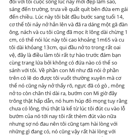
đối với tôi cuộc sống lúc này mới đẹp làm sao,
sáng đến trường, trưa về quất quít bên đứa em gái
đến chiều. Lúc này tôi bắt đầu bước sang tuổi 14,
cơ thể tôi nảy nở hẳn lên và đã ra dáng một gã đàn
ông, nách và cu tôi cũng đã mọc ít lông dài chừng 1
cm, có thể nói lúc này tôi cao khoảng 1m65 và cu
tôi dài khỏang 13cm, qui đầu nở to trong rất oai
vệ, đây là điều làm tôi rất tự hào trước đám bạn
cùng trang lứa bởi không có đứa nào có thể so
sánh với tôi. Về phần con Mi như đã nói ở phần
trên có lẽ do được tôi vuốt thường xuyên mà cơ
thể nó cũng nảy nở thấy rõ, ngực đã có gò , mông
nở to còn chân thì dài ra, bướm con Mi giờ đây
trông thật hấp dẫn, nó hum húp đỏ mọng tuy rằng
chưa có lông, thú thật là kể từ lúc tôi đút cu vào lỗ
bướm của nó tới nay tôi rất thèm đút vào nữa
nhưng sợ nó đau nên tôi cũng tạm hài lòng với
những gì đang có, nó cũng vậy rất hài lòng với