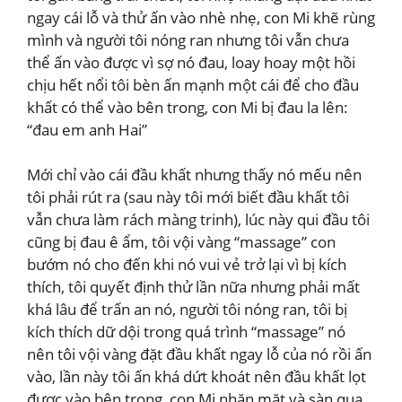
ngay cái lỗ và thử ấn vào nhè nhẹ, con Mi khẽ rùng
mình và người tôi nóng ran nhưng tôi vẫn chưa
thể ấn vào được vì sợ nó đau, loay hoay một hồi
chịu hết nổi tôi bèn ấn mạnh một cái để cho đầu
khất có thể vào bên trong, con Mi bị đau la lên:
“đau em anh Hai”
Mới chỉ vào cái đầu khất nhưng thấy nó mếu nên
tôi phải rút ra (sau này tôi mới biết đầu khất tôi
vẫn chưa làm rách màng trinh), lúc này qui đầu tôi
cũng bị đau ê ẩm, tôi vội vàng “massage” con
bướm nó cho đến khi nó vui vẻ trở lại vì bị kích
thích, tôi quyết định thử lần nữa nhưng phải mất
khá lâu để trấn an nó, người tôi nóng ran, tôi bị
kích thích dữ dội trong quá trình “massage” nó
nên tôi vội vàng đặt đầu khất ngay lỗ của nó rồi ấn
vào, lần này tôi ấn khá dứt khoát nên đầu khất lọt
được vào bên trong, con Mi nhăn mặt và sàn qua