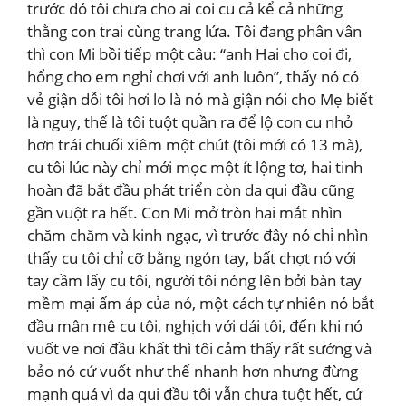
trước đó tôi chưa cho ai coi cu cả kể cả những
thằng con trai cùng trang lứa. Tôi đang phân vân
thì con Mi bồi tiếp một câu: “anh Hai cho coi đi,
hổng cho em nghỉ chơi với anh luôn”, thấy nó có
vẻ giận dỗi tôi hơi lo là nó mà giận nói cho Mẹ biết
là nguy, thế là tôi tuột quần ra để lộ con cu nhỏ
hơn trái chuối xiêm một chút (tôi mới có 13 mà),
cu tôi lúc này chỉ mới mọc một ít lộng tơ, hai tinh
hoàn đã bắt đầu phát triển còn da qui đầu cũng
gần vuột ra hết. Con Mi mở tròn hai mắt nhìn
chăm chăm và kinh ngạc, vì trước đây nó chỉ nhìn
thấy cu tôi chỉ cỡ bằng ngón tay, bất chợt nó với
tay cầm lấy cu tôi, người tôi nóng lên bởi bàn tay
mềm mại ấm áp của nó, một cách tự nhiên nó bắt
đầu mân mê cu tôi, nghịch với dái tôi, đến khi nó
vuốt ve nơi đầu khất thì tôi cảm thấy rất sướng và
bảo nó cứ vuốt như thế nhanh hơn nhưng đừng
mạnh quá vì da qui đầu tôi vẫn chưa tuột hết, cứ