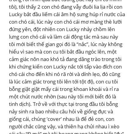
tôi), tôi thấy 2 con chó đang vẫy đuôi lia lịa rồi con
Lucky bắt đầu liếm cái âm hộ sưng húp rỉ nước của
con chó cái, lúc này con chó cái mơ màng thè lưỡi
đứng yên, đột nhiên con Lucky nhảy chồm lên
lưng con chó cái và làm cái động tác mà sau này
tôi mới biết thế gian gọi đó là “nắc”, lúc này không
hiểu vì sao mà con cu tôi bắt đầu ngóc lên, một
cảm giác nôn nao khó tả đang dâng trào trong tôi
khi chứng kiến con Lucky nắc tới tấp vào đích con
chó cái cho đến khi nó rã rời và dính lẹo, đó cũng
là lúc cảm giác trong tôi lên tới tột độ, con cu tôi
bỗng giật giật mấy cái trong khoan khoái và rỉ ra
một chút nước nhờn (sau này tôi mới biết đó là
tinh dịch). Trở về với thực tại trong đầu tôi bỗng
nảy sinh ra bao nhiêu câu hỏi về giống đực và
giống cái, chúng ‘cover’ nhau là để đẻ con, con
người chắc cũng vậy, và thiên hạ chửi nhau ì xèo
cái câu “Đ má” mà tôi hoang mang không biết “đụ”