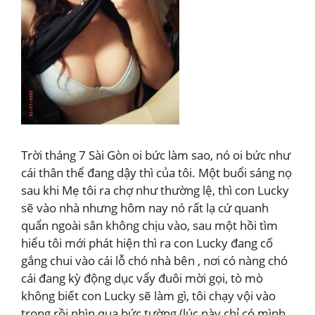
Trời tháng 7 Sài Gòn oi bức làm sao, nó oi bức như
cái thân thể đang dậy thì của tôi. Một buổi sáng nọ
sau khi Mẹ tôi ra chợ như thường lệ, thì con Lucky
sẽ vào nhà nhưng hôm nay nó rất lạ cứ quanh
quẩn ngoài sân không chịu vào, sau một hồi tìm
hiểu tôi mới phát hiện thì ra con Lucky đang cố
gắng chui vào cái lỗ chó nhà bên , nơi có nàng chó
cái đang kỳ động dục vẩy đuôi mời gọi, tò mò
không biết con Lucky sẽ làm gì, tôi chạy vội vào
trong rồi nhìn qua bức tường (lúc này chỉ có mình