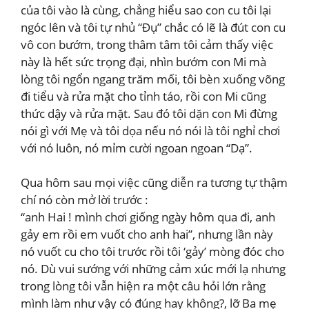
của tôi vào là cùng, chẳng hiểu sao con cu tôi lại
ngóc lên và tôi tự nhủ “Đụ” chắc có lẽ là đút con cu
vô con bướm, trong thâm tâm tôi cảm thấy việc
này là hết sức trọng đại, nhìn bướm con Mi mà
lòng tôi ngổn ngang trăm mối, tôi bèn xuống võng
đi tiểu và rửa mặt cho tỉnh táo, rồi con Mi cũng
thức dậy và rửa mặt. Sau đó tôi dặn con Mi đừng
nói gì với Mẹ và tôi dọa nếu nó nói là tôi nghỉ chơi
với nó luôn, nó mỉm cười ngoan ngoan “Dạ”.
Qua hôm sau mọi việc cũng diễn ra tương tự thậm
chí nó còn mở lời trước :
“anh Hai ! mình chơi giống ngày hôm qua đi, anh
gảy em rồi em vuốt cho anh hai”, nhưng lần này
nó vuốt cu cho tôi trước rồi tôi ‘gảy’ mòng đóc cho
nó. Dù vui sướng với những cảm xúc mới lạ nhưng
trong lòng tôi vẫn hiện ra một câu hỏi lớn rằng
mình làm như vậy có đúng hay không?, lỡ Ba mẹ