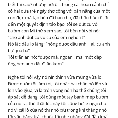
biết thì sao? nhưng hỡi ôi ! trong cái hoàn cảnh chỉ
có hai đứa trẻ ngây thơ cộng với bản năng của một
con đực mà tạo hóa đã ban cho, đã thôi thúc tôi đi
đến một quyết định táo bạo, tôi sẽ đút cu vô
bướm con Mi thử xem sao, tôi bèn nói với nó:
“cho anh đút cu vô cu của em nghen !”
Nó lắc đầu lo lắng: “hổng được đâu anh Hai, cu anh
bự quá hà”
Tôi trấn an nó: “được mà, ngoan ! mai mốt đập
ống heo anh dắt đi ăn kem”
Nghe tôi nói vậy nó nín thinh vừa mừng vừa lo.
Được nước tôi làm tới, tôi nhấc hai chân nó lên và
len vào giữa, vì là trên võng nên hạ thể chúng tôi
áp sát dễ dàng, tôi dùng một tay banh mép bướm
của nó ra, thú thật lúc này tôi cũng hơi e ngại cho
nó vì cái lỗ của nó thì nhỏ xíu trong khi thằng nhỏ
tôi gần bằng trái chuối, tôi nhẹ nhàng đặt đầu khất