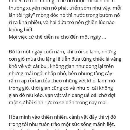
mới 9-10 tuổi nhưng có lẻ do được tôi kích thích
thường xuyên nên nó phát triển sớm như vậy, mỗi
lần tôi “gảy” mòng đóc nó thì nước trong bướm nó
rỉ ra khá nhiều, và hai đứa trở nên ghiền lúc nào
không biết.
Mọi việc cứ thế diễn ra cho đến một ngày …
Đó là một ngày cuối năm, khí trời se lạnh, những
cơn gió mùa thu lặng lẽ tiễn đưa từng chiếc lá vàng
khô về với cát bụi, không gian như đọng lại trên
những mái ngói nhấp nhô, bên những tàng cây
rậm rạp rồi lan tỏa theo những vệt khói lam mờ
trong gió, thời gian cũng có vẻ như bị cái không
gian đó níu kéo, vạn vật vẫn đang uể oải chờ đợi
một sự hồi sinh rực rỡ sẽ đến trong nay mai.
Hòa mình vào thiên nhiên, cảnh vật đầy thi vị đó
trong tôi như tuôn trào một sức sống mãnh liệt,