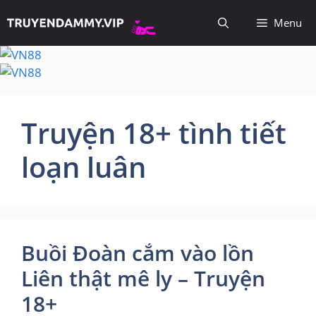
Chuyển
Menu
đến
nội
dung
Truyện 18+ tình tiết
loạn luân
Buồi Đoàn cắm vào lồn
Liên thật mê ly – Truyện
18+