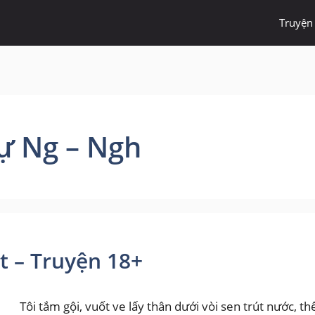
Truyện
ự Ng – Ngh
t – Truyện 18+
Tôi tắm gội, vuốt ve lấy thân dưới vòi sen trút nước, t