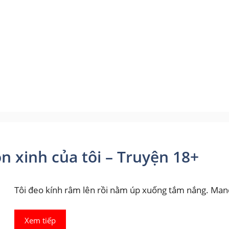
 xinh của tôi – Truyện 18+
Tôi đeo kính râm lên rồi nằm úp xuống tắm nắng. M
Xem tiếp