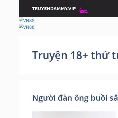
Chuyển
đến
nội
dung
Truyện 18+ thứ t
Người đàn ông buồi sắ